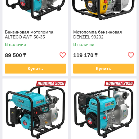
Бензиновая мотопомпа
Мотопомпа бензиновая
ALTECO AWP 50-35
DENZEL 99202
В наличии
В наличии
89 500
119 170
₸
₸
Купить
Купить