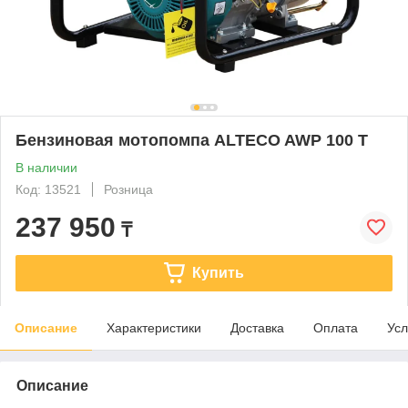
Бензиновая мотопомпа ALTECO AWP 100 T
В наличии
Код: 13521
Розница
237 950
₸
Купить
Описание
Характеристики
Доставка
Оплата
Усл
Описание