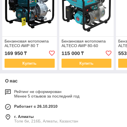
Бензиновая мотопомпа
Бензиновая мотопомпа
Бен
ALTECO AWP 80 T
ALTECO AWP 80-60
ALT
169 950
115 000
553
₸
₸
Купить
Купить
О нас
Рейтинг не сформирован
Менее 5 отзывов за последний год
Работает с 26.10.2010
г. Алматы
Толе би, 216Б, Алматы, Казахстан