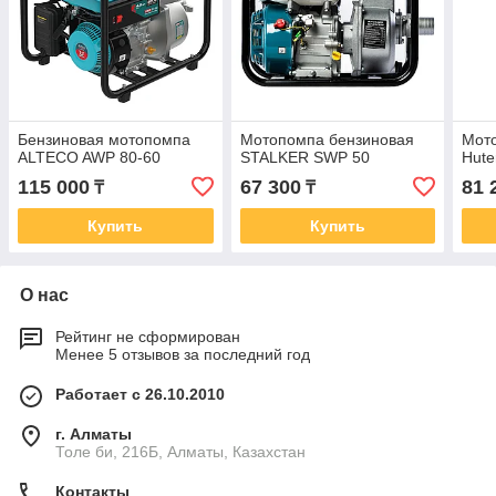
Бензиновая мотопомпа
Мотопомпа бензиновая
Мот
ALTECO AWP 80-60
STALKER SWP 50
Hute
115 000
67 300
81 
₸
₸
Купить
Купить
О нас
Рейтинг не сформирован
Менее 5 отзывов за последний год
Работает с 26.10.2010
г. Алматы
Толе би, 216Б, Алматы, Казахстан
Контакты