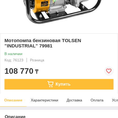
Мотопомпа бензиновая TOLSEN
"INDUSTRIAL" 79981
В наличии
Код: 76123
Розница
108 770
₸
Купить
Описание
Характеристики
Доставка
Оплата
Усл
Описание