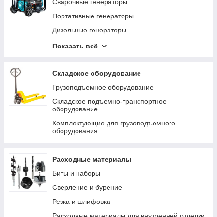
Шарнирные лестницы
Сварочные генераторы
Аксессуары для лестниц
Портативные генераторы
Подставки и рабочие платформы
Дизельные генераторы
Комплектующие для генераторов
Показать всё
Инверторные генераторы
Складское оборудование
Грузоподъемное оборудование
Складское подъемно-транспортное
оборудование
Комплектующие для грузоподъемного
оборудования
Расходные материалы
Биты и наборы
Сверление и бурение
Резка и шлифовка
Расходные материалы для внутренней отделки