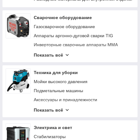
Сварочное оборудование
Газосварочное оборудование
Аппараты аргонно-дуговой сварки TIG
Инверторные сварочные аппараты ММА
Сварочные полуавтоматы MIG/MAG
Показать всё
Реостаты
Аппараты для сварки труб
Техника для уборки
Выпрямители сварочные
Мойки высокого давления
Аппараты для плазменной резки CUT
Подметальные машины
Материалы и комплектующие для сварки и
Аксессуары и принадлежности
пайки
Пароочистители
Показать всё
Пылесосы
Очистители окон
Электрика и свет
Пеногенераторы
Стабилизаторы