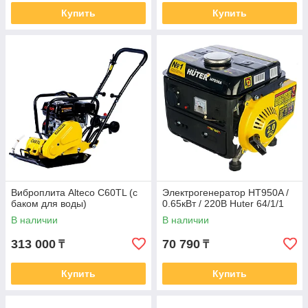
Купить
Купить
Виброплита Alteco C60TL (с
Электрогенератор HT950A /
баком для воды)
0.65кВт / 220В Huter 64/1/1
В наличии
В наличии
313 000
70 790
₸
₸
Купить
Купить