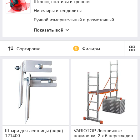
Диагностическое оборудование
Пневмошуруповерты
Штанги, штативы и треноги
Вытяжка выхлопных газов
Хоппер ковши
Нивелиры и теодолиты
Кузовной ремонт
Пневмоотвертки
Ручной измерительный и разметочный
инструмент
Фонари и переноски
Пневмомолотки
Показать всё
Электротехнические измерительные приборы
Пневмоножницы и пилы
Диагностика и неразрушающий контроль
Пневмотрещотки
Сортировка
0
Фильтры
Измерение параметров окружающей среды
Пневматические лобзики
Специализированные приборы и
Скалеры и игольчатые молотки
комплектующие
Измерители длины и расстояния
Штыри для лестницы (пара)
VARIOTOP Лестничные
121400
подмостки, 2 х 6 перекладин