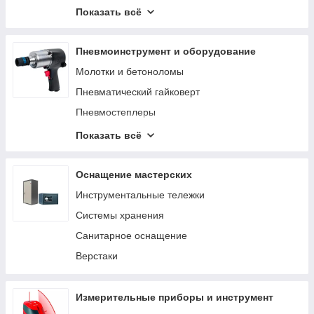
Трубогибы
Показать всё
Смазочное и заправочное оборудование
Шиномонтажное оборудование
Пневмоинструмент и оборудование
Кантователи двигателя
Молотки и бетоноломы
Краны гаражные
Пневматический гайковерт
Лежаки подкатные
Пневмостеплеры
Подставки страховочные
Аксессуары для пневмоинструмента
Показать всё
Прессы гидравлические
Аэрографы
Трансмиссионные стойки
Пневмошлифмашины
Оснащение мастерских
Гидравлические цилиндры и насосы
Пневмокраскопульты
Инструментальные тележки
Подъемники автомобильные
Пневмопистолеты
Системы хранения
Стяжки пружин
Наборы пневмоинструмента
Санитарное оснащение
Специальный инструмент
Пневмодрели
Верстаки
Станки и мойки деталей
Регуляторы давления
Стенды сход-развал
Пневматические заклепочники
Измерительные приборы и инструмент