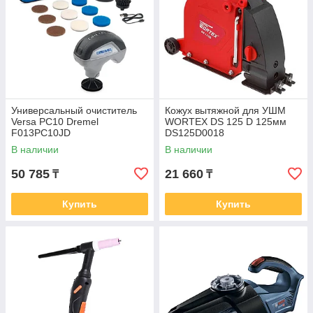
Универсальный очиститель
Кожух вытяжной для УШМ
Versa PC10 Dremel
WORTEX DS 125 D 125мм
F013PC10JD
DS125D0018
В наличии
В наличии
50 785
21 660
₸
₸
Купить
Купить