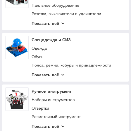
Средства для чистки и ухода
Паяльное оборудование
Поломойные машины
Розетки, выключатели и удлинители
Клеммы, сжимы, кабельные наконечники
Показать всё
Источники бесперебойного питания
Изоляция и защита кабеля
Спецодежда и СИЗ
Освещение
Одежда
Обувь
Пояса, ремни, кобуры и принадлежности
Защита органов зрения
Показать всё
Перчатки
Защита головы
Ручной инструмент
Наколенники
Наборы инструментов
Отвертки
Разметочный инструмент
Шарнирно-губцевый инструмент
Показать всё