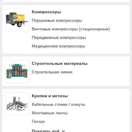
Системы хранения инструмента
Электромонтажный инструмент
Компрессоры
Зажимной инструмент
Поршневые компрессоры
Аксессуары для ручных инструментов
Винтовые компрессоры (стационарные)
Ударный инструмент
Передвижные компрессоры
Режущий инструмент
Медицинские компрессоры
Столярно-слесарный инструмент
Монтажный инструмент
Строительные материалы
Трубный инструмент
Строительная химия
Отделочный инструмент
Оснастка и принадлежности
Крепеж и метизы
Ключи, трещотки, воротки
Кабельные стяжки / хомуты
Монтажные ленты
Гвозди
Такелаж
Показать всё