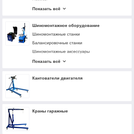
Приборы учета (счетчики)
Показать всё
Пистолеты и расходомеры
Катушки
Шиномонтажное оборудование
Фильтры
Шиномонтажные станки
Емкости для ГСМ
Балансировочные станки
Слив и откачка масла
Шиномонтажные аксессуары
Маслораздаточное оборудование
Шиномонтажные инструменты
Показать всё
Нагнетатели густых смазок
Вулканизаторы
Аксессуары для смазочно-заправочного
Кантователи двигателя
оборудования
Шприцы плунжерные
Замена технических жидкостей
Краны гаражные