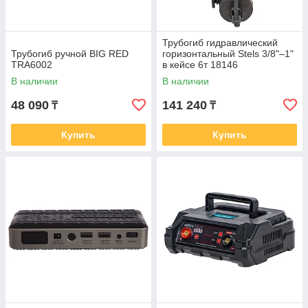
Трубогиб гидравлический
Трубогиб ручной BIG RED
горизонтальный Stels 3/8"–1"
TRA6002
в кейсе 6т 18146
В наличии
В наличии
48 090
141 240
₸
₸
Купить
Купить