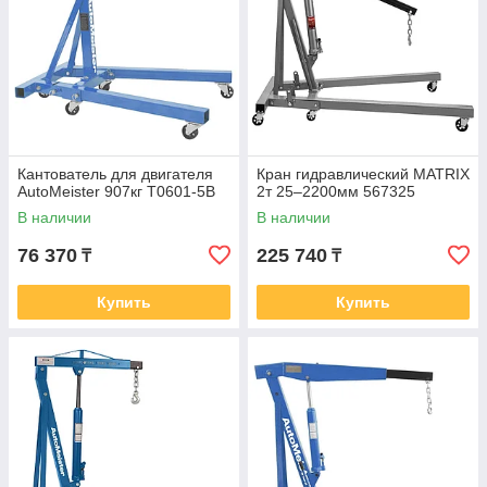
Кантователь для двигателя
Кран гидравлический MATRIX
AutoMeister 907кг T0601-5B
2т 25–2200мм 567325
В наличии
В наличии
76 370
225 740
₸
₸
Купить
Купить