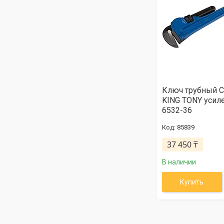
Ключ трубный С
KING TONY усил
6532-36
85839
37 450 ₸
В наличии
Купить