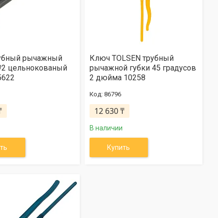
убный рычажный
Ключ TOLSEN трубный
2 цельнокованый
рычажной губки 45 градусов
5622
2 дюйма 10258
86796
₸
12 630 ₸
В наличии
ть
Купить