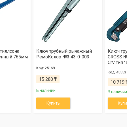
тиллсона
Ключ трубный рычажный
Ключ тр
енный 765мм
РемоКолор №3 43-0-003
GROSS №
CrV тип "
25168
45553
15 280 ₸
10 719 
В наличии
В наличии
Купить
Купи