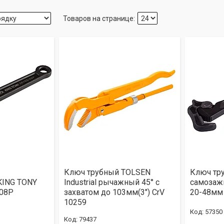
Ключ трубный TOLSEN
Ключ тр
KING TONY
Industrial рычажный 45° с
самозаж
08P
захватом до 103мм(3") CrV
20-48мм
10259
57350
79437