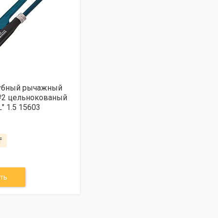
убный рычажный
2 цельнокованый
L" 1.5 15603
₸
ть