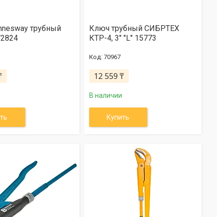
nnesway трубный
Ключ трубный СИБРТЕХ
2824
КТР-4, 3" "L" 15773
70967
₸
12 559 ₸
В наличии
ть
Купить