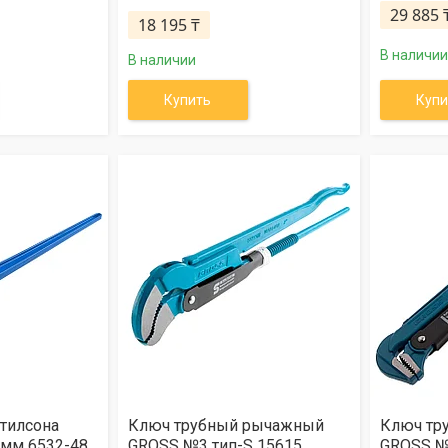
29 885 
18 195 ₸
В наличии
В наличии
Купить
Купи
тилсона
Ключ трубный рычажный
Ключ тр
 мм 6532-48
GROSS №3 тип-S 15615
GROSS №