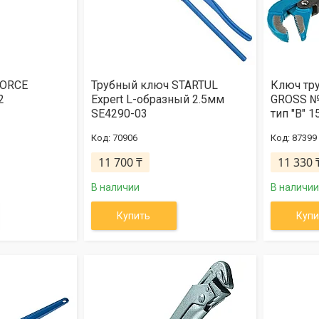
FORCE
Трубный ключ STARTUL
Ключ тр
2
Expert L-образный 2.5мм
GROSS №
SE4290-03
тип "B" 1
70906
87399
11 700 ₸
11 330 
В наличии
В наличии
Купить
Купи