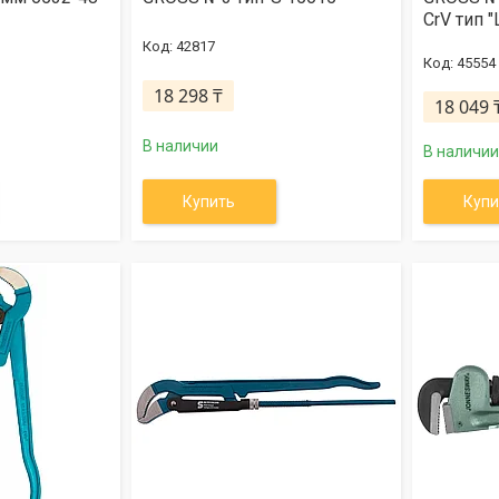
CrV тип "
42817
45554
18 298 ₸
18 049 
В наличии
В наличии
Купить
Купи