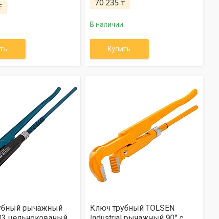
70 235 ₸
₸
В наличии
ть
Купить
убный рычажный
Ключ трубный TOLSEN
3 цельнокованый
Industrial рычажный 90° с