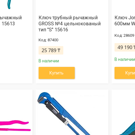
рычажный
Ключ трубный рычажный
Ключ Jo
 15613
GROSS №4 цельнокованый
600мм W
тип "S" 15616
28609
87400
49 190 
25 789 ₸
В наличии
В наличии
Купить
Купи