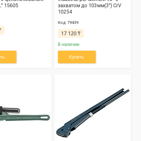
L" 15605
захватом до 103мм(3") CrV
10254
79439
₸
17 120 ₸
В наличии
ть
Купить