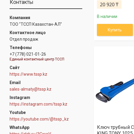
Контакты
20 920 ₸
В наличии
ТОО "ТССП Казахстан-АЛ"
Купить
Отдел продаж
+7 (778) 021-01-26
Единый контактный центр ТССП
https://www.tssp.kz
sales-almaty@tssp.kz
Instagram
https://instagram.com/tssp.kz
Youtube
https://youtube.com/@tssp_kz
Ключ трубный С
WhatsApp
KING TONY 1025
https://clck.ru/3CxysV