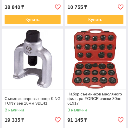
38 840
10 755
₸
₸
Купить
Купить
Набор съемников масляного
Съемник шаровых опор KING
фильтра FORCE чашки 30шт
TONY зев 18мм 9BE41
61917
В наличии
В наличии
19 335
91 145
₸
₸