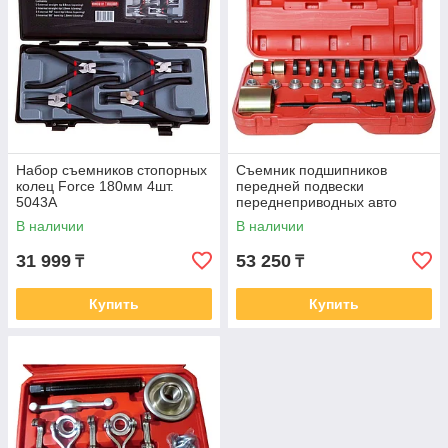
Набор съемников стопорных
Съемник подшипников
колец Force 180мм 4шт.
передней подвески
5043A
переднеприводных авто
AE&T 25шт. TA-D1122
В наличии
В наличии
31 999
53 250
₸
₸
Купить
Купить