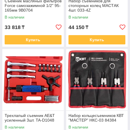
Съемник масляных фильтров
Набор съемников для
Force самозажимной 1/2" 95-
стопорных колец МАСТАК
165мм 9B0704
4шт. 033-4Z
В наличии
В наличии
33 818
44 150
₸
₸
Купить
Купить
Трехлапый съемник AE&T
Набор кольцесъемников КВТ
усиленный 3шт. TA-D1048
"МАСТЕР" НКС-03 84384
В наличии
В наличии