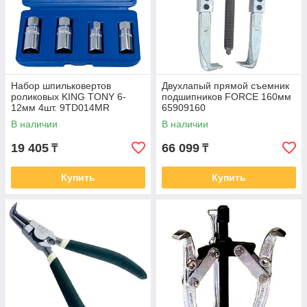
Набор шпильковертов
Двухлапый прямой съемник
роликовых KING TONY 6-
подшипников FORCE 160мм
12мм 4шт. 9TD014MR
65909160
В наличии
В наличии
19 405
66 099
₸
₸
Купить
Купить