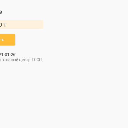
8
0 ₸
ть
21-01-26
онтактный центр ТССП