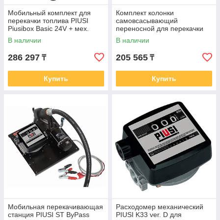
Мобильный комплект для
Комплект колонки
перекачки топлива PIUSI
самовсасывающий
Piusibox Basic 24V + мех.
переносной для перекачки
пистолет 45л/мин F0023200B
дизельного топлива PIUSI
В наличии
В наличии
Battery Kit 3000 12V
286 297
205 565
₸
₸
Купить
Купить
Мобильная перекачивающая
Расходомер механический
станция PIUSI ST ByPass
PIUSI K33 ver. D для