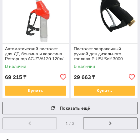
Автоматический пистолет
Пистолет заправочный
для ДТ, бензина и керосина
ручной для дизельного
Petropump AC-ZVA120 120л/
топлива PIUSI Self 3000
мин PP710005
150л/мин F0065000A
В наличии
В наличии
69 215
29 663
₸
₸
Купить
Купить
Показать ещё
1
/ 3