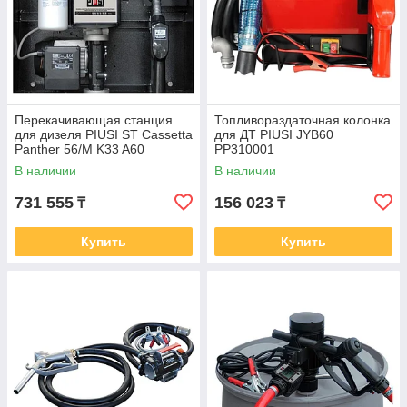
Перекачивающая станция
Топливораздаточная колонка
для дизеля PIUSI ST Cassetta
для ДТ PIUSI JYB60
Panther 56/M K33 A60
PP310001
F00365P0A
В наличии
В наличии
731 555
156 023
₸
₸
Купить
Купить