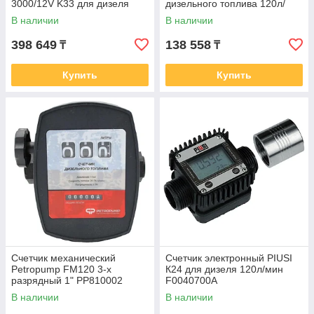
3000/12V K33 для дизеля
дизельного топлива 120л/
40л/мин F0023500B
мин 000553000
В наличии
В наличии
398 649
138 558
₸
₸
Купить
Купить
Счетчик механический
Счетчик электронный PIUSI
Petropump FM120 3-х
К24 для дизеля 120л/мин
разрядный 1" PP810002
F0040700A
В наличии
В наличии