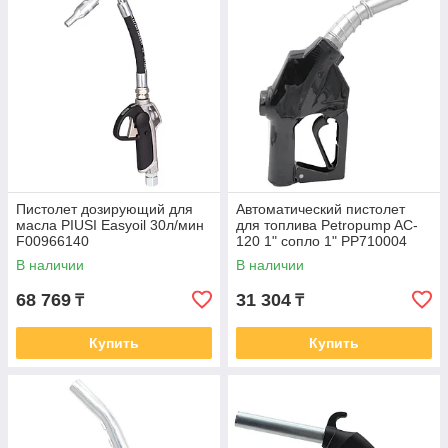
Пистолет дозирующий для
Автоматический пистолет
масла PIUSI Easyoil 30л/мин
для топлива Petropump AC-
F00966140
120 1" сопло 1" PP710004
В наличии
В наличии
68 769
31 304
₸
₸
Купить
Купить