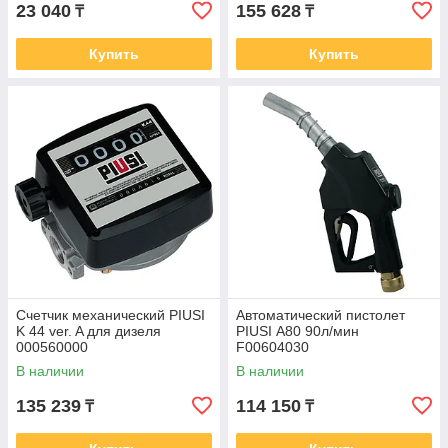
23 040
155 628
₸
₸
Купить
Купить
Счетчик механический PIUSI
Автоматический пистолет
K 44 ver. A для дизеля
PIUSI А80 90л/мин
000560000
F00604030
В наличии
В наличии
135 239
114 150
₸
₸