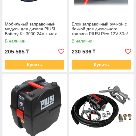
Мобильный заправочный
Блок заправочный ручной с
модуль для дизеля PIUSI
бочкой для дизельного
Battery Kit 3000 24V + мех.
топлива PIUSI Pico 12V 30л/
пистолет 50л/мин F0022600C
мин F00202040
В наличии
В наличии
205 565
230 536
₸
₸
Купить
Купить