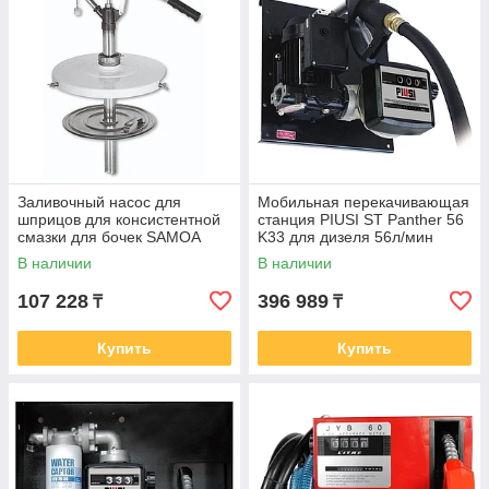
Заливочный насос для
Мобильная перекачивающая
шприцов для консистентной
станция PIUSI ST Panther 56
смазки для бочек SAMOA
K33 для дизеля 56л/мин
20кг 108050
F00385P0A
В наличии
В наличии
107 228
396 989
₸
₸
Купить
Купить