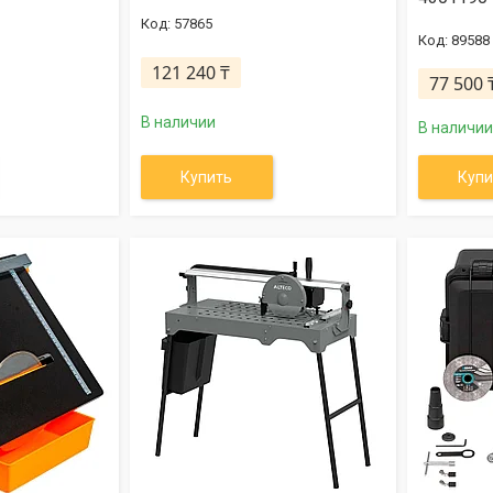
57865
89588
121 240 ₸
77 500 
В наличии
В наличии
Купить
Купи