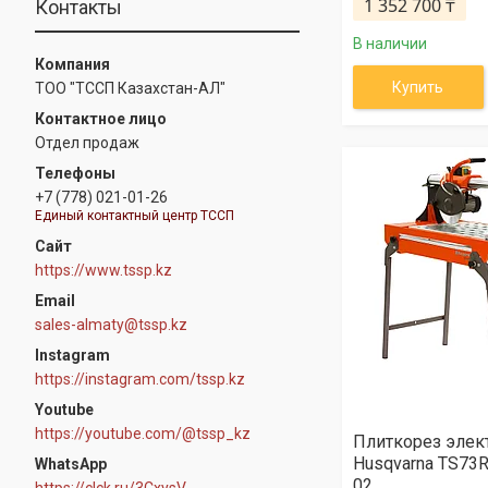
1 352 700 ₸
Контакты
В наличии
Купить
ТОО "ТССП Казахстан-АЛ"
Отдел продаж
+7 (778) 021-01-26
Единый контактный центр ТССП
https://www.tssp.kz
sales-almaty@tssp.kz
Instagram
https://instagram.com/tssp.kz
Youtube
https://youtube.com/@tssp_kz
Плиткорез элек
Husqvarna TS73R
WhatsApp
02
https://clck.ru/3CxysV