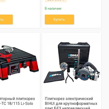
В наличии
ть
Купить
яторный плиткорез
Плиткорез электрический
E-TC 18/115 Li-Solo
BIHUI для крупноформатных
плит БЕЗ направляющей