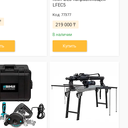
LFEC5
77377
₸
219 000 ₸
В наличии
ть
Купить