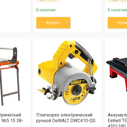
В наличии
В наличии
Купить
Купи
трический
Плиткорез электрический
Аккумул
 965 15 38-
ручной DeWALT DWC410-QS
Einhell T
4301190