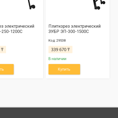
ез электрический
Плиткорез электрический
-250-1200С
ЗУБР ЭП-300-1500C
29538
 ₸
339 670 ₸
В наличии
ть
Купить