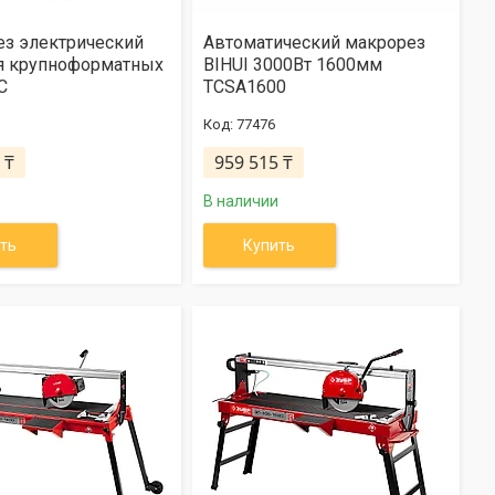
ез электрический
Автоматический макрорез
ля крупноформатных
BIHUI 3000Вт 1600мм
C
TCSA1600
77476
 ₸
959 515 ₸
В наличии
ть
Купить