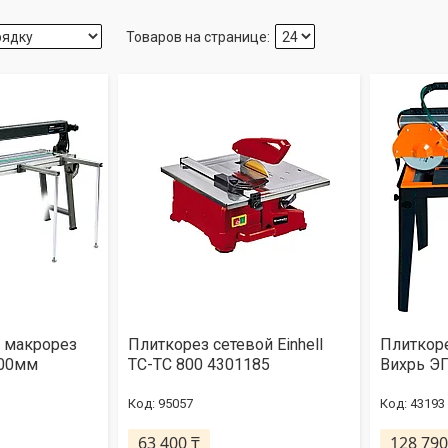
 макрорез
Плиткорез сетевой Einhell
Плиткор
400мм
TC-TC 800 4301185
Вихрь ЭП
95057
43193
63 400 ₸
128 790