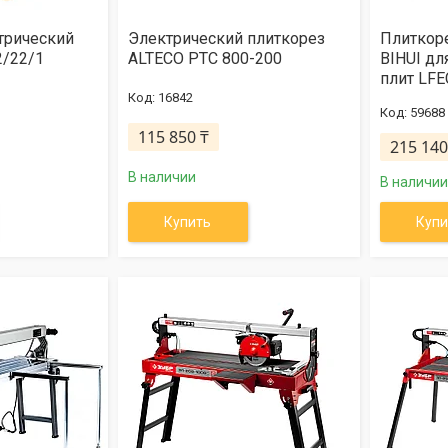
трический
Электрический плиткорез
Плиткор
2/22/1
ALTECO PTC 800-200
BIHUI д
плит LFE
16842
59688
115 850 ₸
215 140
В наличии
В наличии
Купить
Купи