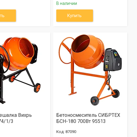
В наличии
ть
Купить
ешалка Вихрь
Бетоносмеситель СИБРТЕХ
74/1/3
БСН-180 700Вт 95513
87090