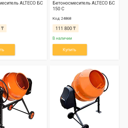
меситель ALTECO БС
Бетоносмеситель ALTECO БС
150 С
24868
 ₸
111 800 ₸
В наличии
ть
Купить