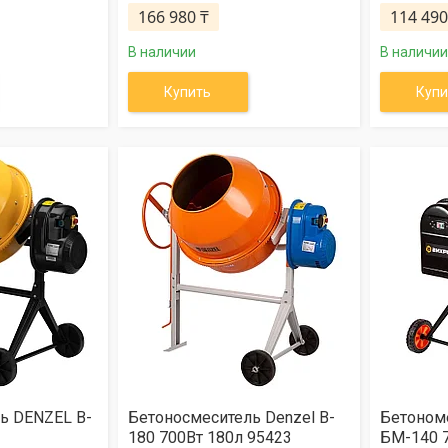
166 980 ₸
114 490
В наличии
В наличии
Купить
Купи
ь DENZEL B-
Бетоносмеситель Denzel B-
Бетоном
180 700Вт 180л 95423
БМ-140 