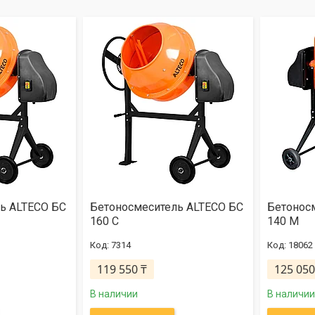
ь ALTECO БС
Бетоносмеситель ALTECO БС
Бетонос
160 С
140 М
7314
18062
119 550 ₸
125 050
В наличии
В наличии