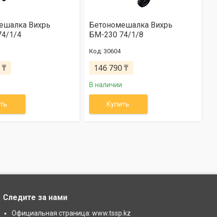
ешалка Вихрь
Бетономешалка Вихрь
74/1/4
БМ-230 74/1/8
30604
 ₸
146 790 ₸
В наличии
ть
Купить
Следите за нами
Официальная страница: www.tssp.kz