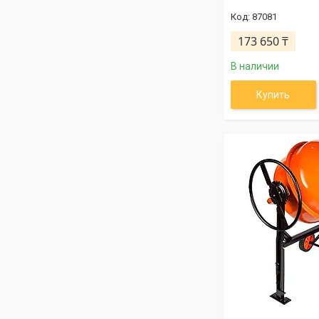
87081
173 650 ₸
В наличии
Купить