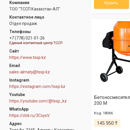
Купить
ТОО "ТССП Казахстан-АЛ"
Отдел продаж
+7 (778) 021-01-26
Единый контактный центр ТССП
https://www.tssp.kz
sales-almaty@tssp.kz
Instagram
https://instagram.com/tssp.kz
Youtube
Бетоносмесител
https://youtube.com/@tssp_kz
200 М
WhatsApp
18066
https://clck.ru/3CxysV
145 950 ₸
Толе би, 216Б, Алматы, Казахстан