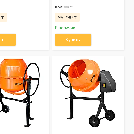
33529
 ₸
99 790 ₸
В наличии
ть
Купить