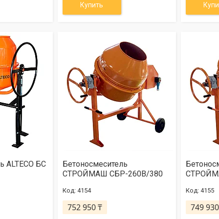
Купить
Купи
ь ALTECO БС
Бетоносмеситель
Бетонос
СТРОЙМАШ СБР-260В/380
СТРОЙМА
4154
4155
752 950 ₸
749 930