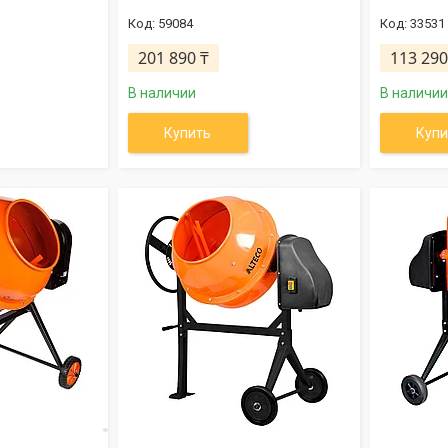
59084
33531
201 890 ₸
113 290
В наличии
В наличии
Купить
Купи