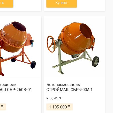
ть
Купить
меситель
Бетоносмеситель
Ш СБР-260В-01
СТРОЙМАШ СБР-500А.1
4153
 ₸
1 105 000 ₸