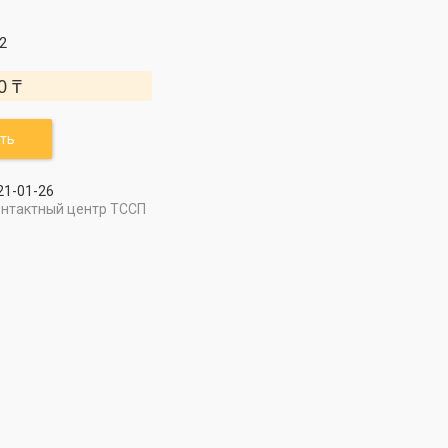
2
0 ₸
ть
21-01-26
онтактный центр ТССП