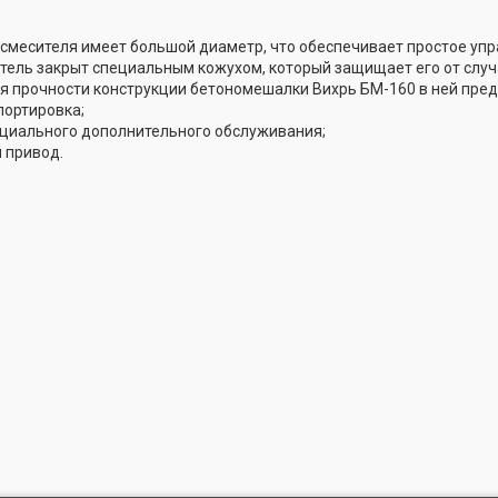
смесителя имеет большой диаметр, что обеспечивает простое уп
ель закрыт специальным кожухом, который защищает его от случа
 прочности конструкции бетономешалки Вихрь БМ-160 в ней пред
портировка;
ециального дополнительного обслуживания;
 привод.