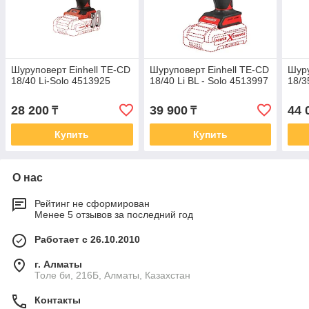
Шуруповерт Einhell TE-CD
Шуруповерт Einhell TE-CD
Шуру
18/40 Li-Solo 4513925
18/40 Li BL - Solo 4513997
18/3
28 200
39 900
44 
₸
₸
Купить
Купить
О нас
Рейтинг не сформирован
Менее 5 отзывов за последний год
Работает с 26.10.2010
г. Алматы
Толе би, 216Б, Алматы, Казахстан
Контакты