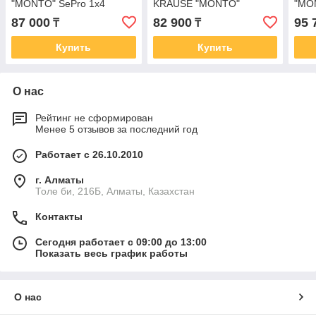
"MONTO" SePro 1x4
KRAUSE "MONTO"
"MO
124180
SEPURO 1х5 127235
127
87 000
82 900
95 
₸
₸
Купить
Купить
О нас
Рейтинг не сформирован
Менее 5 отзывов за последний год
Работает с 26.10.2010
г. Алматы
Толе би, 216Б, Алматы, Казахстан
Контакты
Сегодня работает с 09:00 до 13:00
Показать весь график работы
О нас