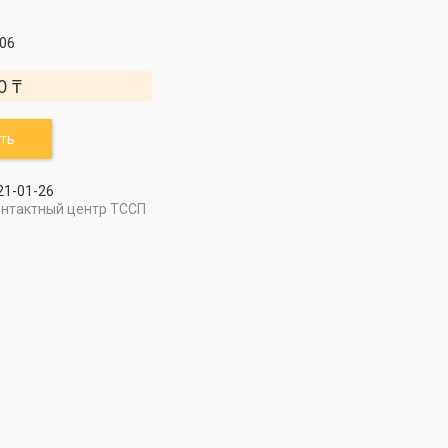
06
0 ₸
ть
21-01-26
онтактный центр ТССП