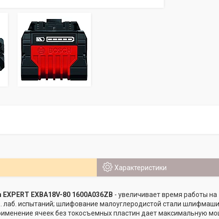
Характеристики
h EXPERT EXBA18V-80 1600A036ZB
- увеличивает время работы на 
р. лаб. испытаний; шлифование малоуглеродистой стали шлифмашин
Применение ячеек без токосъемных пластин дает максимальную мощ