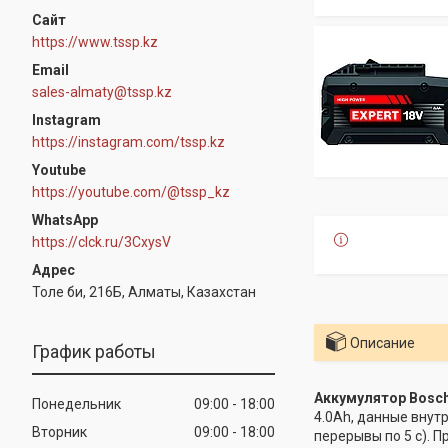
https://www.tssp.kz
sales-almaty@tssp.kz
Instagram
https://instagram.com/tssp.kz
Youtube
https://youtube.com/@tssp_kz
WhatsApp
https://clck.ru/3CxysV
Толе би, 216Б, Алматы, Казахстан
Описание
График работы
Аккумулятор Bosc
Понедельник
09:00
18:00
4.0Ah, данные внут
Вторник
09:00
18:00
перерывы по 5 с). 