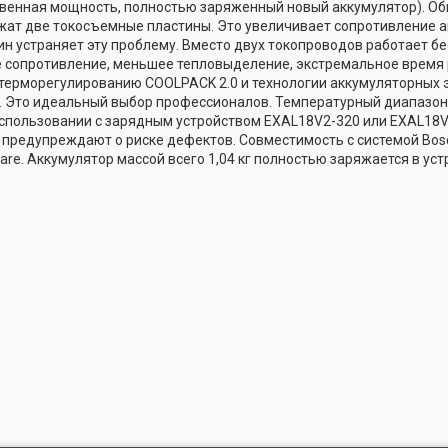
венная мощность, полностью заряженный новый аккумулятор). Об
ат две токосъемные пластины. Это увеличивает сопротивление а
н устраняет эту проблему. Вместо двух токопроводов работает 
е сопротивление, меньшее тепловыделение, экстремальное время
 терморегулированию COOLPACK 2.0 и технологии аккумуляторных
. Это идеальный выбор профессионалов. Температурный диапазон
 использовании с зарядным устройством EXAL18V2-320 или EXAL18
 предупреждают о риске дефектов. Совместимость с системой Bosc
e. Аккумулятор массой всего 1,04 кг полностью заряжается в уст