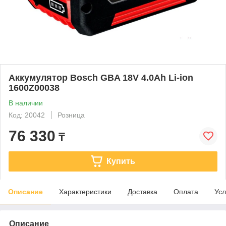
Аккумулятор Bosch GBA 18V 4.0Ah Li-ion
1600Z00038
В наличии
Код: 20042
Розница
76 330
₸
Купить
Описание
Характеристики
Доставка
Оплата
Усл
Описание