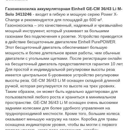
Газонокосилка аккумуляторная Einhell GE-CM 36/43 Li M-
Solo 3413246
- входит в гибкую и мощную серию Power X-
Change и рекомендуется для площадей до 600 м².
Газонокосилка – это качественный, надежный и чрезвычайно
мощный инструмент, который ухаживает за большими
газонами без подключения к розетке. Устройство приводится
в действие бесщеточным двигателем Einhell PurePOWER.
Этот бесщеточный двигатель обеспечивает большую
мощность и более длительное время работы, чем обычные
двигатели с угольными щетками. После регистрации онлайн
на бесщеточный двигатель предоставляется гарантия 10 лет.
Для простой и индивидуальной регулировки высоты реза
имеется центральное 6-уровневое устройство регулировки
высоты реза. GE-CM 36/43 Li M оснащен складной длинной
ручкой, которая регулируется по высоте на трех уровнях.
Таким образом, он может быть идеально адаптирован для
пользователей любого роста и храниться в минимальном
пространстве. GE-CM 36/43 Li M оснащен очень высокими
задними колесами для более удобного управления на
труднопроходимой местности. Кроме того, большие колеса
оказывают меньшую нагрузку на газон. Коробка для травы
оснащена индикатором уровня, чтобы вы могли с первого
взгляда увидеть, когда пора опорожнять коробку.