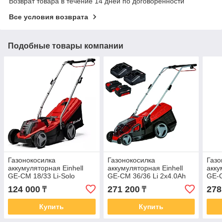
Возврат товара в течение 14 дней по договоренности
Все условия возврата
Подобные товары компании
Газонокосилка
Газонокосилка
Газо
аккумуляторная Einhell
аккумуляторная Einhell
акку
GE-CM 18/33 Li-Solo
GE-CM 36/36 Li 2x4.0Ah
GE-C
3413266
3413230
341
124 000
271 200
278
₸
₸
Купить
Купить