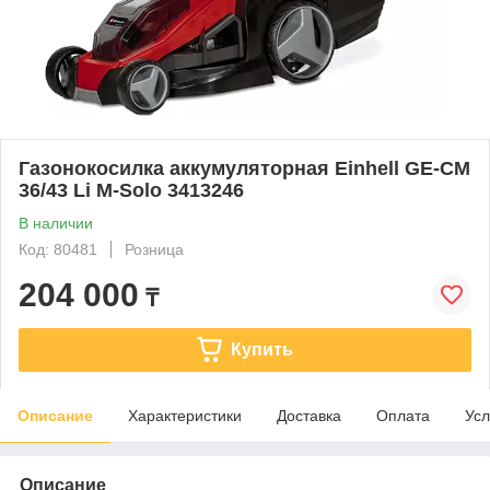
Газонокосилка аккумуляторная Einhell GE-CM
36/43 Li M-Solo 3413246
В наличии
Код: 80481
Розница
204 000
₸
Купить
Описание
Характеристики
Доставка
Оплата
Усл
Описание