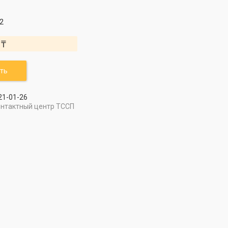
2
 ₸
ть
21-01-26
онтактный центр ТССП