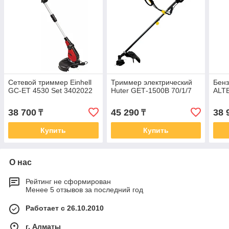
Сетевой триммер Einhell
Триммер электрический
Бен
GC-ET 4530 Set 3402022
Huter GЕТ-1500B 70/1/7
ALT
38 700
45 290
38 
₸
₸
Купить
Купить
О нас
Рейтинг не сформирован
Менее 5 отзывов за последний год
Работает с 26.10.2010
г. Алматы