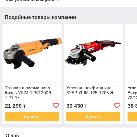
Подобные товары компании
Угловая шлифмашина
Угловая шлифмашина
Угл
Вихрь УШМ-125/1200Э
ЗУБР УШМ-125-1205 Э
Вих
72/12/7
72/1
21 290
30 430
38 
₸
₸
Купить
Купить
О нас