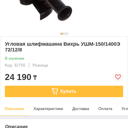
Угловая шлифмашина Вихрь УШМ-150/1400Э
72/12/8
В наличии
Код: 32755
Розница
24 190
₸
Купить
Описание
Характеристики
Доставка
Оплата
Усл
Описание