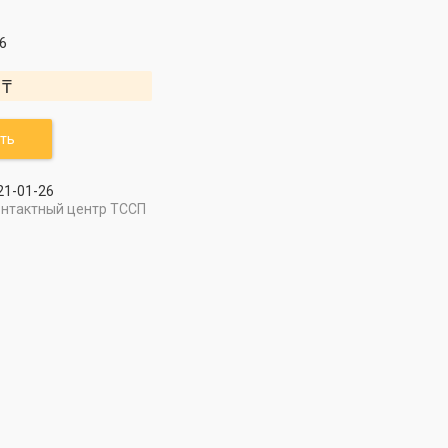
6
 ₸
ть
21-01-26
онтактный центр ТССП