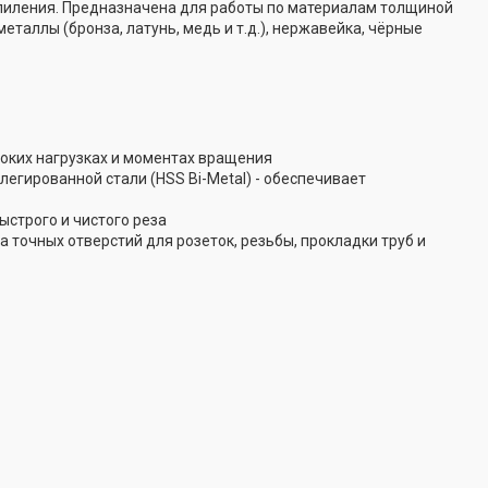
 пиления. Предназначена для работы по материалам толщиной
еталлы (бронза, латунь, медь и т.д.), нержавейка, чёрные
оких нагрузках и моментах вращения
гированной стали (HSS Bi-Metal) - обеспечивает
ыстрого и чистого реза
 точных отверстий для розеток, резьбы, прокладки труб и