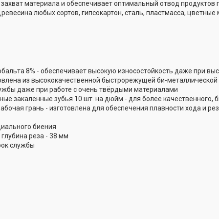
 захват материала и обеспечивает оптимальный отвод продуктов
Древесина любых сортов, гипсокартон, сталь, пластмасса, цветные м
бальта 8% - обеспечивает высокую износостойкость даже при выс
овлена из высококачественной быстрорежущей би-металлической ле
ужбы даже при работе с очень твёрдыми материалами
е закаленные зубья 10 шт. на дюйм - для более качественного, б
бочая грань - изготовлена для обеспечения плавности хода и реза
диального биения
глубина реза - 38 мм
рок службы