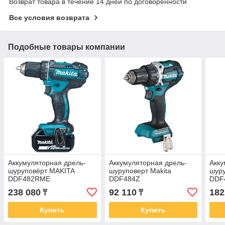
Возврат товара в течение 14 дней по договоренности
Все условия возврата
Подобные товары компании
Аккумуляторная дрель-
Аккумуляторная дрель-
Акку
шуруповёрт MAKITA
шуруповерт Makita
шуру
DDF482RME
DDF484Z
DDF
238 080
92 110
182
₸
₸
Купить
Купить