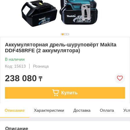
Аккумуляторная дрель-шуруповёрт Makita
DDF458RFE (2 аккумулятора)
В наличии
Код: 15613
Розница
238 080
₸
Купить
Описание
Характеристики
Доставка
Оплата
Усл
Описание