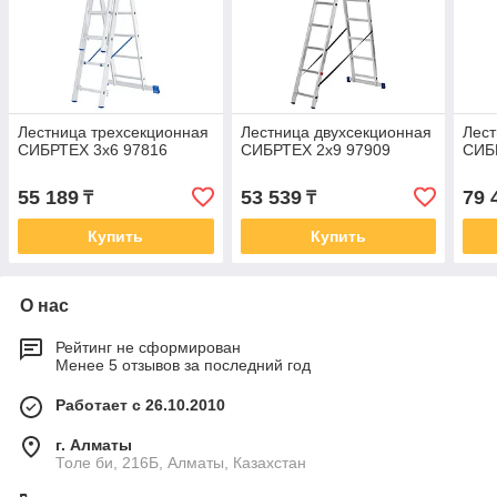
Лестница трехсекционная
Лестница двухсекционная
Лест
СИБРТЕХ 3х6 97816
СИБРТЕХ 2х9 97909
СИБ
55 189
53 539
79 
₸
₸
Купить
Купить
О нас
Рейтинг не сформирован
Менее 5 отзывов за последний год
Работает с 26.10.2010
г. Алматы
Толе би, 216Б, Алматы, Казахстан