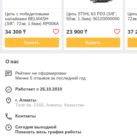
Цепь с победитовыми
Цепь STIHL 63 PD3 (3/8";
Цепь
напайками BELMASH
50зв; 1.3мм) 36120000050
72зв
(3/8"; 72зв; 1.6мм) RP006A
34 300
23 900
37 
₸
₸
Купить
Купить
О нас
Рейтинг не сформирован
Менее 5 отзывов за последний год
Работает с 26.10.2010
г. Алматы
Толе би, 216Б, Алматы, Казахстан
Контакты
Сегодня выходной
Показать весь график работы