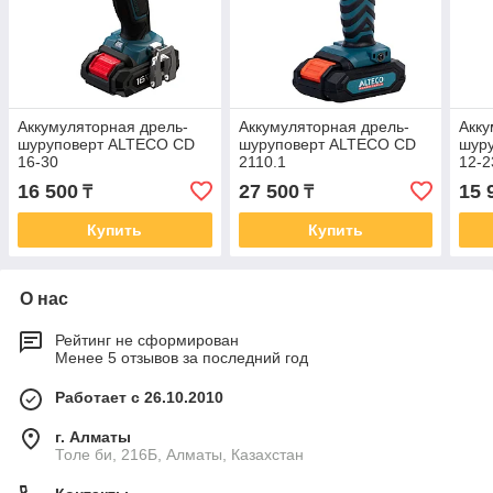
Аккумуляторная дрель-
Аккумуляторная дрель-
Акку
шуруповерт ALTECO CD
шуруповерт ALTECO CD
шур
16-30
2110.1
12-2
16 500
27 500
15 
₸
₸
Купить
Купить
О нас
Рейтинг не сформирован
Менее 5 отзывов за последний год
Работает с 26.10.2010
г. Алматы
Толе би, 216Б, Алматы, Казахстан