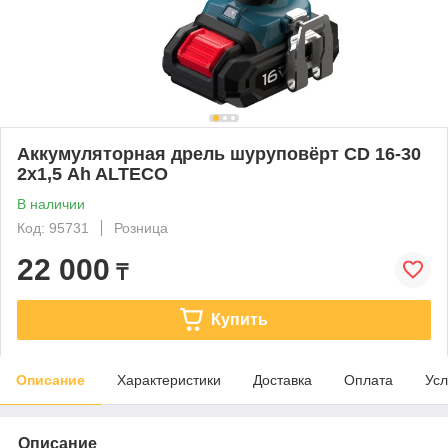
Аккумуляторная дрель шуруповёрт CD 16-30
2х1,5 Ah ALTECO
В наличии
Код: 95731
Розница
22 000
₸
Купить
Описание
Характеристики
Доставка
Оплата
Усл
Описание