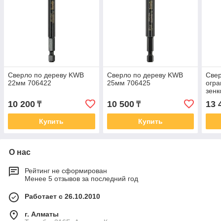
Сверло по дереву KWB
Сверло по дереву KWB
Свер
22мм 706422
25мм 706425
огра
зен
512
10 200
10 500
13 
₸
₸
Купить
Купить
О нас
Рейтинг не сформирован
Менее 5 отзывов за последний год
Работает с 26.10.2010
г. Алматы