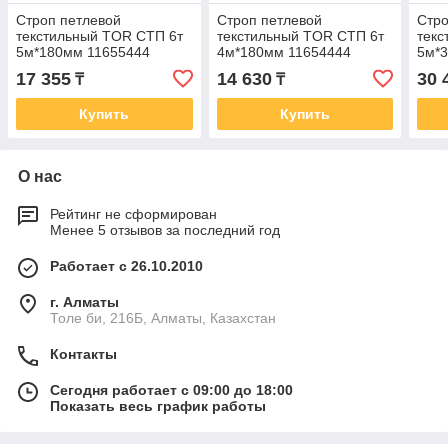
Строп петлевой
Строп петлевой
Стро
текстильный TOR СТП 6т
текстильный TOR СТП 6т
текс
5м*180мм 11655444
4м*180мм 11654444
5м*
17 355
14 630
30 
₸
₸
Купить
Купить
О нас
Рейтинг не сформирован
Менее 5 отзывов за последний год
Работает с 26.10.2010
г. Алматы
Толе би, 216Б, Алматы, Казахстан
Контакты
Сегодня работает с 09:00 до 18:00
Показать весь график работы