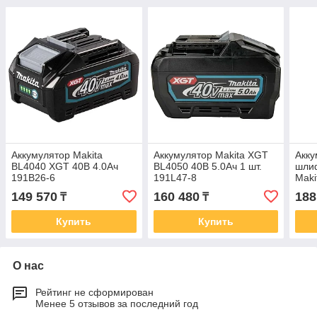
Аккумулятор Makita
Аккумулятор Makita XGT
Акку
BL4040 XGT 40В 4.0Ач
BL4050 40В 5.0Ач 1 шт.
шли
191B26-6
191L47-8
Maki
GA0
149 570
160 480
188
₸
₸
Купить
Купить
О нас
Рейтинг не сформирован
Менее 5 отзывов за последний год