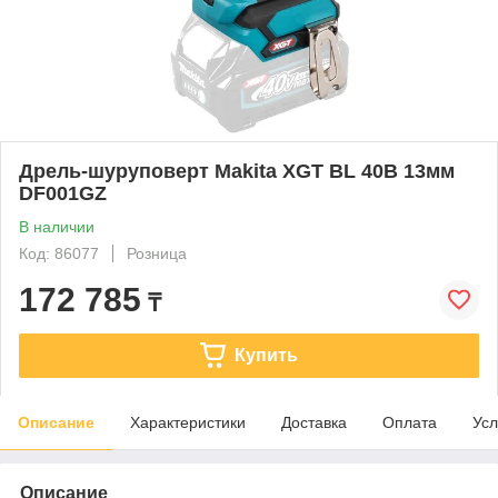
Дрель-шуруповерт Makita XGT BL 40В 13мм
DF001GZ
В наличии
Код: 86077
Розница
172 785
₸
Купить
Описание
Характеристики
Доставка
Оплата
Усл
Описание