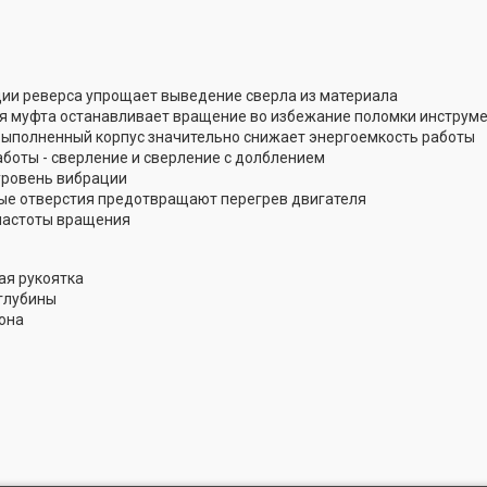
ии реверса упрощает выведение сверла из материала
 муфта останавливает вращение во избежание поломки инструм
ыполненный корпус значительно снижает энергоемкость работы
боты - сверление и сверление с долблением
уровень вибрации
е отверстия предотвращают перегрев двигателя
частоты вращения
я рукоятка
глубины
она