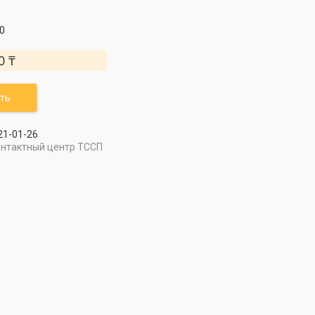
0
0 ₸
ть
21-01-26
онтактный центр ТССП