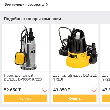
Все условия возврата
Подобные товары компании
Насос дренажный
Дренажный насос DENZEL
Дре
DENZEL DP600X 97220
97218
972
52 650
43 850
47 
₸
₸
Купить
Купить