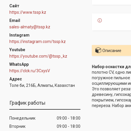
https://www.tssp.kz
sales-almaty@tssp.kz
Instagram
https://instagram.com/tssp.kz
Youtube
Описание
https://youtube.com/@tssp_kz
WhatsApp
Набор оснастки дл
https://clck.ru/3CxysV
полотно CV, одно л
погружное пильное 
осциллирующими инс
Толе би, 216Б, Алматы, Казахстан
Это позволяет реза
древесину, гипсока
покрытием, гипсока
График работы
перереза. Набор ак
Понедельник
09:00
18:00
Вторник
09:00
18:00