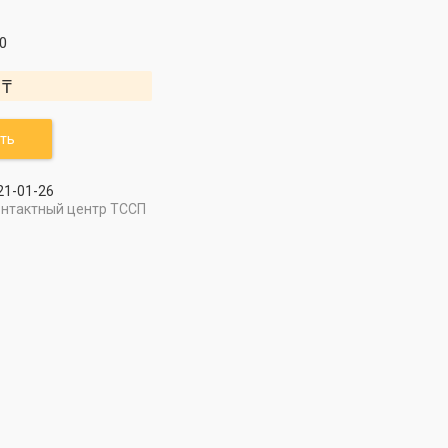
0
 ₸
ть
21-01-26
онтактный центр ТССП