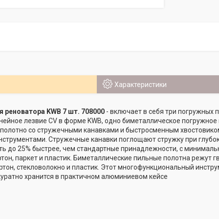
Характеристики
я реноватора KWB 7 шт. 708000
- включает в себя три погружных 
инейное лезвие CV в форме KWB, одно биметаллическое погружное
полотно со стружечными канавками и быстросменным хвостовиком
трументами. Стружечные канавки поглощают стружку при глубоких
ть до 25% быстрее, чем стандартные принадлежности, с минималь
ртон, паркет и пластик. Биметаллические пильные полотна режут гв
ртон, стекловолокно и пластик. Этот многофункциональный инструм
куратно хранится в практичном алюминиевом кейсе