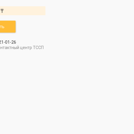
 ₸
ть
21-01-26
онтактный центр ТССП