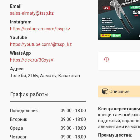
sales-almaty@tssp.kz
Instagram
https://instagram.com/tssp.kz
Youtube
https://youtube.com/@tssp_kz
WhatsApp
https://clck.ru/3CxysV
Толе би, 216Б, Алматы, Казахстан
Описание
График работы
Клещи переставные
Понедельник
09:00
18:00
клещи-гаечный клю
Вторник
09:00
18:00
надежный, параллел
элементами из мягк
Среда
09:00
18:00
Преимущества:
Четверг
09:00
18:00