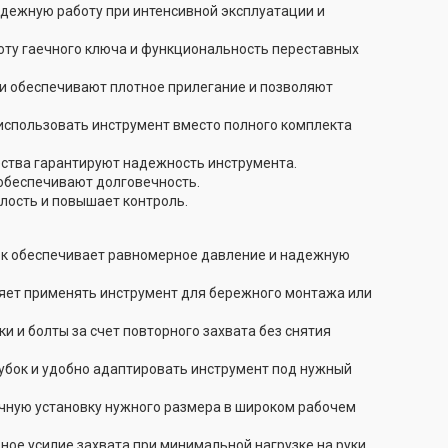
дежную работу при интенсивной эксплуатации и
оту гаечного ключа и функциональность переставных
и обеспечивают плотное прилегание и позволяют
использовать инструмент вместо полного комплекта
ества гарантируют надежность инструмента.
обеспечивают долговечность.
лость и повышает контроль.
к обеспечивает равномерное давление и надежную
ляет применять инструмент для бережного монтажа или
и и болты за счет повторного захвата без снятия
убок и удобно адаптировать инструмент под нужный
чную установку нужного размера в широком рабочем
ое усилие захвата при минимальной нагрузке на руки.