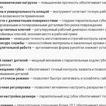
механических нагрузок
— повышенная прочность обеспечивает на
ях.
ча и универсальность клещей
— инструмент сочетает точную раб
я возможности применения.
ота с деликатными поверхностями
— гладкие параллельные губк
ированными и полированными деталями без риска повреждения.
ор гаечных ключей
— регулируемый рабочий диапазон позволяет 
юймовых ключей, экономя место в рабочей сумке.
рмании
— немецкая точность изготовления и строгий контроль кач
ресурс службы
— износостойкие материалы и закаленные кромки 
длительной работе
— эргономичная форма рукояток снижает уста
 захват деталей
— мощный механизм с параллельным ходом губо
рекоса.
мещение губок
— обеспечивает точный контроль захвата и позво
овывания деталей.
щоточном режиме
— позволяет быстро затягивать и ослаблять гайк
очная регулировка
— позволяет мгновенно настроить раскрытие г
ая настройка размера
— параллельный ход губок обеспечивает то
 зажима
— передаточное отношение более 10:1 обеспечивает мощн