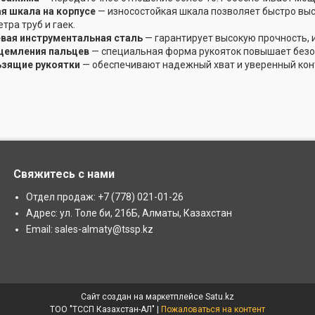
я шкала на корпусе
— износостойкая шкала позволяет быстро выс
ра труб и гаек.
вая инструментальная сталь
— гарантирует высокую прочность, 
щемления пальцев
— специальная форма рукояток повышает безоп
зящие рукоятки
— обеспечивают надежный хват и уверенный конт
Свяжитесь с нами
Отдел продаж: +7 (778) 021-01-26
Адрес: ул. Толе би, 216Б, Алматы, Казахстан
Email: sales-almaty@tssp.kz
Сайт создан на маркетплейсе
Satu.kz
ТОО "ТССП Казахстан-АЛ" |
Пожаловаться на контент