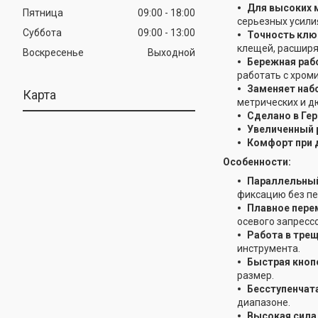
Для высоких 
Пятница
09:00
18:00
серьезных усили
Суббота
09:00
13:00
Точность клю
клещей, расширя
Воскресенье
Выходной
Бережная раб
работать с хром
Заменяет наб
Карта
метрических и д
Сделано в Ге
Увеличенный 
Комфорт при 
Особенности:
Параллельный
фиксацию без пе
Плавное пере
осевого запресс
Работа в тре
инструмента.
Быстрая кноп
размер.
Бесступенчат
диапазоне.
Высокая сила