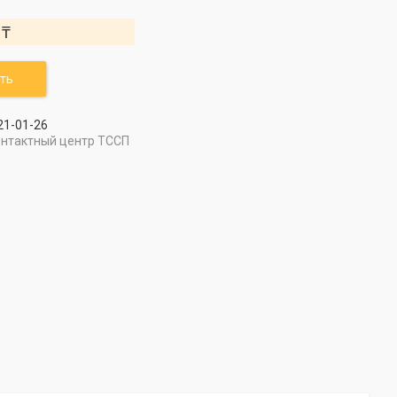
 ₸
ть
21-01-26
онтактный центр ТССП