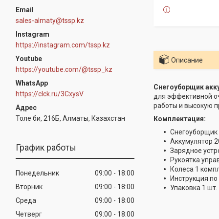
sales-almaty@tssp.kz
Instagram
https://instagram.com/tssp.kz
Youtube
Описание
https://youtube.com/@tssp_kz
WhatsApp
Снегоуборщик акку
https://clck.ru/3CxysV
для эффективной оч
работы и высокую п
Толе би, 216Б, Алматы, Казахстан
Комплектация:
Снегоуборщик 
Аккумулятор 20
График работы
Зарядное устро
Рукоятка управ
Колеса 1 комп
Понедельник
09:00
18:00
Инструкция по 
Вторник
09:00
18:00
Упаковка 1 шт.
Среда
09:00
18:00
Четверг
09:00
18:00