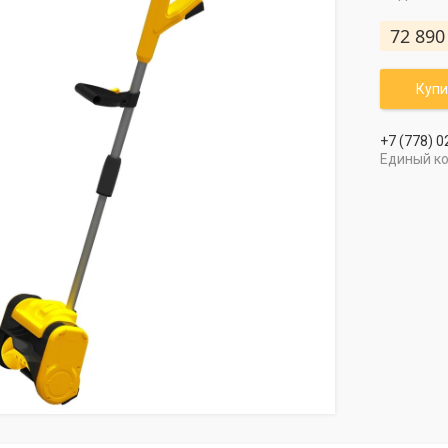
72 890
Купи
+7 (778) 0
Единый к