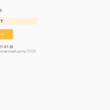
5
 ₸
ть
21-01-26
онтактный центр ТССП