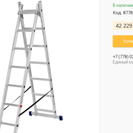
В наличии
Код:
8778
42 229
Купи
+7 (778) 0
Единый к