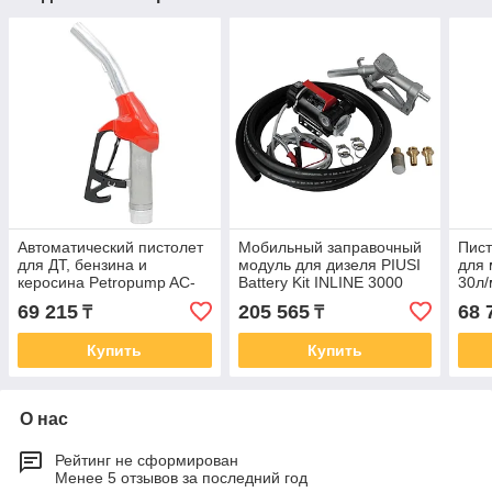
Автоматический пистолет
Мобильный заправочный
Пис
для ДТ, бензина и
модуль для дизеля PIUSI
для 
керосина Petropump AC-
Battery Kit INLINE 3000
30л
ZVA120 120л/мин
24V + мех. пистолет 50л/
69 215
205 565
68 
₸
₸
PP710005
мин F00226380
Купить
Купить
О нас
Рейтинг не сформирован
Менее 5 отзывов за последний год