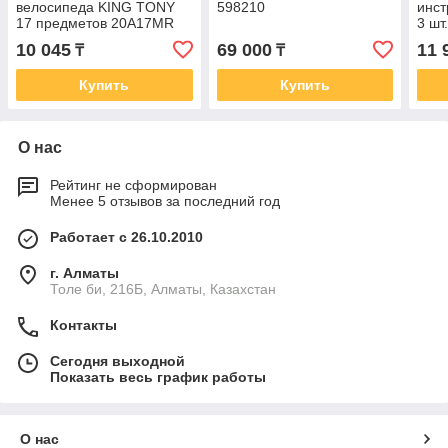
велосипеда KING TONY
598210
инст
17 предметов 20A17MR
3 шт
10 045
69 000
11 
₸
₸
Купить
Купить
О нас
Рейтинг не сформирован
Менее 5 отзывов за последний год
Работает с 26.10.2010
г. Алматы
Толе би, 216Б, Алматы, Казахстан
Контакты
Сегодня выходной
Показать весь график работы
О нас