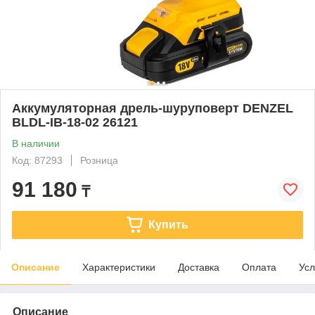
Аккумуляторная дрель-шуруповерт DENZEL
BLDL-IB-18-02 26121
В наличии
Код: 87293
Розница
91 180
₸
Купить
Описание
Характеристики
Доставка
Оплата
Усл
Описание