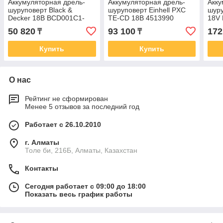
Аккумуляторная дрель-
Аккумуляторная дрель-
Акку
шуруповерт Black &
шуруповерт Einhell PXC
шур
Decker 18В BCD001C1-
TE-CD 18В 4513990
18V
QW
50 820
93 100
172
₸
₸
Купить
Купить
О нас
Рейтинг не сформирован
Менее 5 отзывов за последний год
Работает с 26.10.2010
г. Алматы
Толе би, 216Б, Алматы, Казахстан
Контакты
Сегодня работает с 09:00 до 18:00
Показать весь график работы