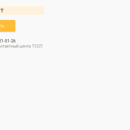
 ₸
ть
21-01-26
онтактный центр ТССП