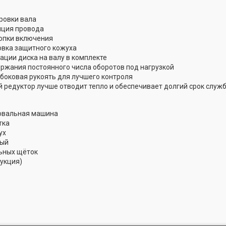
ровки вала
яция провода
опки включения
овка защитного кожуха
ации диска на валу в комплекте
ржания постоянного числа оборотов под нагрузкой
боковая рукоять для лучшего контроля
 редуктор лучше отводит тепло и обеспечивает долгий срок служ
овальная машина
тка
ух
ый
ьных щёток
рукция)