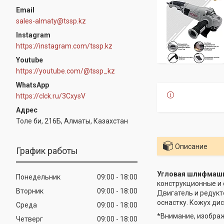
sales-almaty@tssp.kz
Instagram
https://instagram.com/tssp.kz
Youtube
https://youtube.com/@tssp_kz
WhatsApp
https://clck.ru/3CxysV
Толе би, 216Б, Алматы, Казахстан
Описание
График работы
Угловая шлифмаши
Понедельник
09:00
18:00
конструкционные и 
Вторник
09:00
18:00
Двигатель и редукт
оснастку. Кожух ди
Среда
09:00
18:00
*Внимание, изображ
Четверг
09:00
18:00