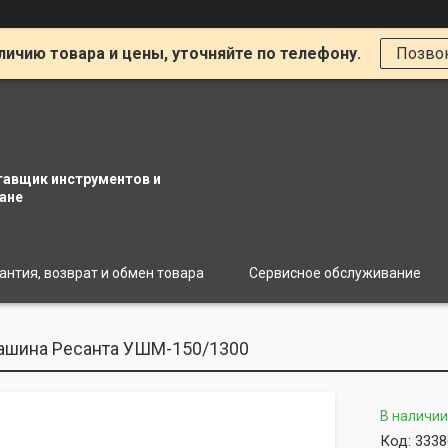
личию товара и цены, уточняйте по телефону.
Позво
тавщик инструментов и
ане
антия, возврат и обмен товара
Сервисное обслуживание
ашина Ресанта УШМ-150/1300
В наличии
Код:
3338