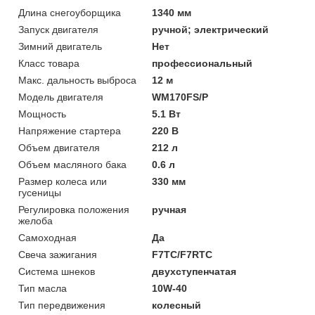
Длина снегоуборщика
1340 мм
Запуск двигателя
ручной; электрический
Зимний двигатель
Нет
Класс товара
профессиональный
Макс. дальность выброса
12 м
Модель двигателя
WM170FS/P
Мощность
5.1 Вт
Напряжение стартера
220 В
Объем двигателя
212 л
Объем масляного бака
0.6 л
Размер колеса или
330 мм
гусеницы
Регулировка положения
ручная
желоба
Самоходная
Да
Свеча зажигания
F7TC/F7RTC
Система шнеков
двухступенчатая
Тип масла
10W-40
Тип передвижения
колесный