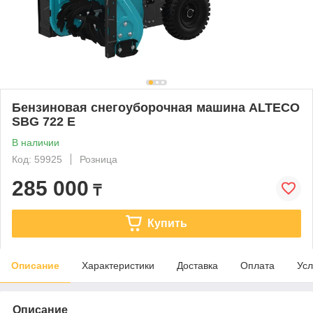
Бензиновая снегоуборочная машина ALTECO
SBG 722 E
В наличии
Код: 59925
Розница
285 000
₸
Купить
Описание
Характеристики
Доставка
Оплата
Усл
Описание