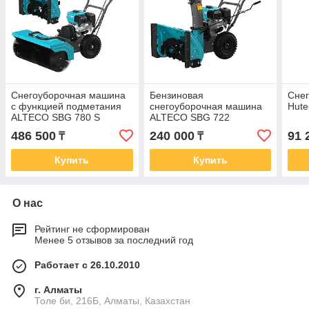
Снегоуборочная машина
Бензиновая
Сне
с функцией подметания
снегоуборочная машина
Hute
ALTECO SBG 780 S
ALTECO SBG 722
486 500
240 000
91 
₸
₸
Купить
Купить
О нас
Рейтинг не сформирован
Менее 5 отзывов за последний год
Работает с 26.10.2010
г. Алматы
Толе би, 216Б, Алматы, Казахстан