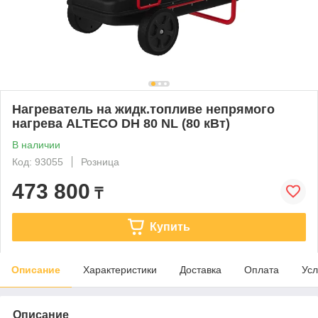
Нагреватель на жидк.топливе непрямого
нагрева ALTECO DH 80 NL (80 кВт)
В наличии
Код: 93055
Розница
473 800
₸
Купить
Описание
Характеристики
Доставка
Оплата
Усл
Описание