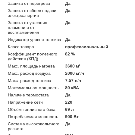
Защита от перегрева
Да
Защита от сбоев подачи
Да
электроэнергии
Защита от угасания
Да
пламени и от
воспламенения
Индикатор уровня топлива
Да
Класс товара
профессиональный
Коэффициент полезного
82 %
действия (КПД)
Макс. площадь нагрева
3600 м²
Макс. расход воздуха
2000 м³/ч
Макс. расход топлива
7.57 л/ч
Максимальная мощность
80 кВА
Наличие термостата
Да
Напряжение сети
220
Объём топливного бака
69 л
Потребляемая мощность
900 Вт
Система высоковольтного
Да
розжига