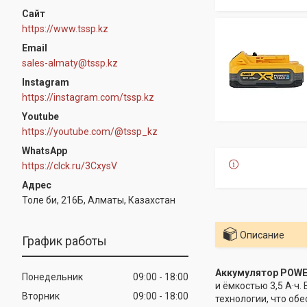
https://www.tssp.kz
sales-almaty@tssp.kz
Instagram
https://instagram.com/tssp.kz
Youtube
https://youtube.com/@tssp_kz
WhatsApp
https://clck.ru/3CxysV
Толе би, 216Б, Алматы, Казахстан
Описание
График работы
Аккумулятор POWE
Понедельник
09:00
18:00
и ёмкостью 3,5 А·ч
Вторник
09:00
18:00
технологии, что об