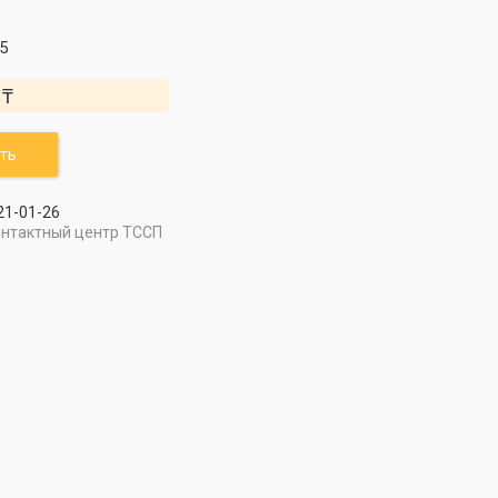
5
 ₸
ть
21-01-26
онтактный центр ТССП