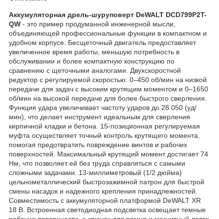
Аккумуляторная дрель-шуруповерт DeWALT DCD799P2T-
QW
- это пример продуманной инженерной мысли,
объединяющей профессиональные функции в компактном и
удобном корпусе. Бесщеточный двигатель предоставляет
увеличенное время работы, меньшую потребность в
обслуживании и более компактную конструкцию по
сравнению с щеточными аналогами. Двухскоростной
редуктор с регулируемой скоростью: 0–450 об/мин на низкой
передаче для задач с высоким крутящим моментом и 0–1650
об/мин на высокой передаче для более быстрого сверления.
Функция удара увеличивает частоту ударов до 28 050 (уд/
мин), что делает инструмент идеальным для сверления
кирпичной кладки и бетона. 15-позиционная регулируемая
муфта осуществляет точный контроль крутящего момента,
помогая предотвратить повреждение винтов и рабочих
поверхностей. Максимальный крутящий момент достигает 74
Нм, что позволяет ей без труда справляться с самыми
сложными задачами. 13-миллиметровый (1/2 дюйма)
цельнометаллический быстрозажимной патрон для быстрой
смены насадок и надежного крепления принадлежностей.
Совместимость с аккумуляторной платформой DeWALT XR
18 В. Встроенная светодиодная подсветка освещает темные
рабочие поверхности, а крючок для ремня и магнитный лоток