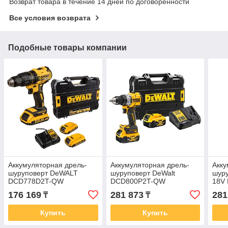
Возврат товара в течение 14 дней по договоренности
Все условия возврата
Подобные товары компании
Аккумуляторная дрель-
Аккумуляторная дрель-
Акку
шуруповерт DeWALT
шуруповерт DeWalt
шур
DCD778D2T-QW
DCD800P2T-QW
18V
176 169
281 873
281
₸
₸
Купить
Купить