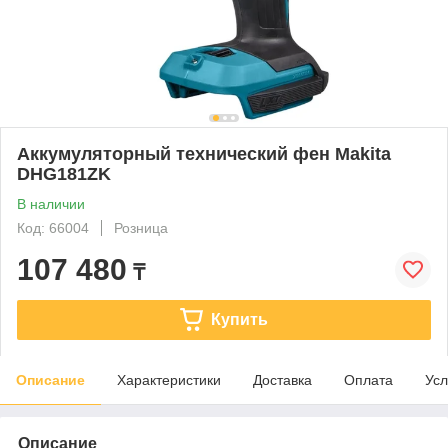
Аккумуляторный технический фен Makita
DHG181ZK
В наличии
Код: 66004
Розница
107 480
₸
Купить
Описание
Характеристики
Доставка
Оплата
Усл
Описание