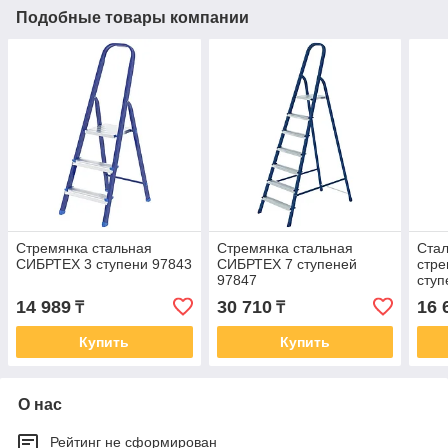
Подобные товары компании
Стремянка стальная
Стремянка стальная
Стал
СИБРТЕХ 3 ступени 97843
СИБРТЕХ 7 ступеней
стр
97847
ступ
14 989
30 710
16 
₸
₸
Купить
Купить
О нас
Рейтинг не сформирован