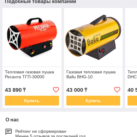
Подобные товары компании
Тепловая газовая пушка
Газовая тепловая пушка
Теп
Ресанта ТГП-30000
Ballu BHG-10
DHC 
43 890
43 000
40 
₸
₸
Купить
Купить
О нас
Рейтинг не сформирован
Менее 5 отзывов за последний год