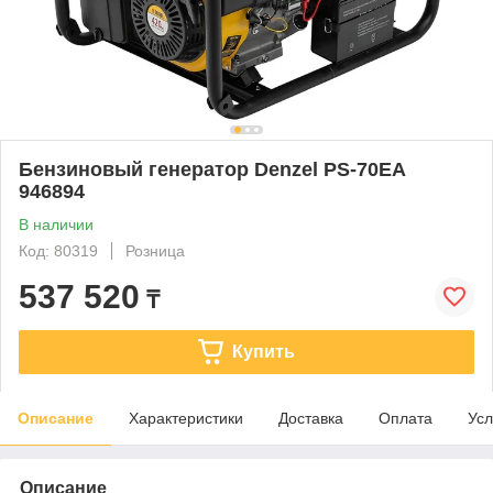
Бензиновый генератор Denzel PS-70EA
946894
В наличии
Код: 80319
Розница
537 520
₸
Купить
Описание
Характеристики
Доставка
Оплата
Усл
Описание