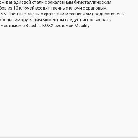
ром-ванадиевой стали с закаленным биметаллическим
бор из 10 ключей входят гаечные ключи с храповым
и 19 мм. Гаечные ключи с храповым механизмом предназначены
с большим крутящим моментом следует использовать
естимом с Bosch L-BOXX системой Mobility.