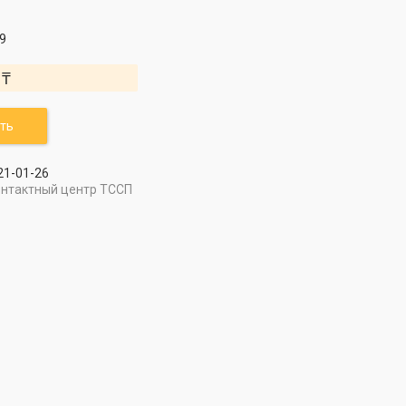
9
 ₸
ть
21-01-26
онтактный центр ТССП