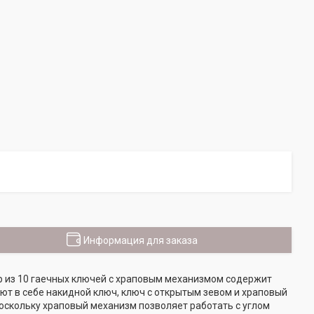
Информация для заказа
р из 10 гаечных ключей с храповым механизмом содержит
ют в себе накидной ключ, ключ с открытым зевом и храповый
оскольку храповый механизм позволяет работать с углом