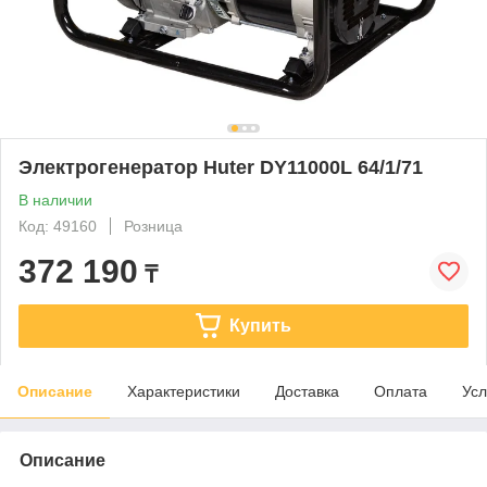
Электрогенератор Huter DY11000L 64/1/71
В наличии
Код: 49160
Розница
372 190
₸
Купить
Описание
Характеристики
Доставка
Оплата
Усл
Описание