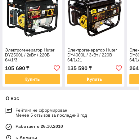
Электрогенератор Huter
Электрогенератор Huter
Элек
DY2500L / 2кВт / 220В
DY4000L / 3кВт / 220В
DY80
64/1/3
64/1/21
64/1
105 690
135 590
264
₸
₸
Купить
Купить
О нас
Рейтинг не сформирован
Менее 5 отзывов за последний год
Работает с 26.10.2010
г. Алматы