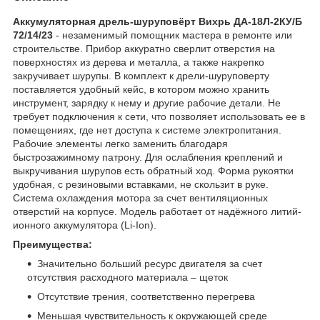
Аккумуляторная дрель-шуруповёрт Вихрь ДА-18Л-2КУ/Б
72/14/23
- незаменимый помощник мастера в ремонте или
строительстве. Прибор аккуратно сверлит отверстия на
поверхностях из дерева и металла, а также накрепко
закручивает шурупы. В комплект к дрели-шуруповерту
поставляется удобный кейс, в котором можно хранить
инструмент, зарядку к нему и другие рабочие детали. Не
требует подключения к сети, что позволяет использовать ее в
помещениях, где нет доступа к системе электропитания.
Рабочие элементы легко заменить благодаря
быстрозажимному патрону. Для ослабления креплений и
выкручивания шурупов есть обратный ход. Форма рукоятки
удобная, с резиновыми вставками, не скользит в руке.
Система охлаждения мотора за счет вентиляционных
отверстий на корпусе. Модель работает от надёжного литий-
ионного аккумулятора (Li-Ion).
Преимущества:
Значительно больший ресурс двигателя за счет
отсутствия расходного материала – щеток
Отсутствие трения, соответственно перегрева
Меньшая чувствительность к окружающей среде