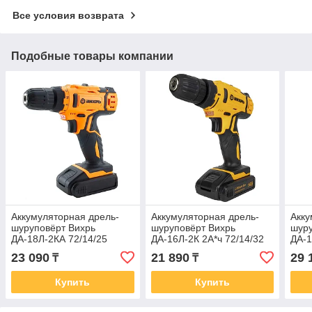
Все условия возврата
Подобные товары компании
Аккумуляторная дрель-
Аккумуляторная дрель-
Акку
шуруповёрт Вихрь
шуруповёрт Вихрь
шуру
ДА-18Л-2КА 72/14/25
ДА-16Л-2К 2А*ч 72/14/32
ДА-1
23 090
21 890
29 
₸
₸
Купить
Купить